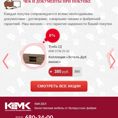
ЧЕК И ДОКУМЕНТЫ ПРИ ПОКУПКЕ
Каждая покупка сопровождается всеми необходимыми
документами - договорами, товарными чеками и фабричной
гарантией. Наш магазин – это гарантия надежности Вашей покупки.
0%
Тумба 2Д
КМК 0738.25-02
ех
Коллекция «Эстель Дуб
канзас»
380
руб.
380
СМОТРЕТЬ ВСЕ АКЦИИ
КМК.БЕЛ
Качественная мебель от белорусских фабрик
680-34-00
(033)