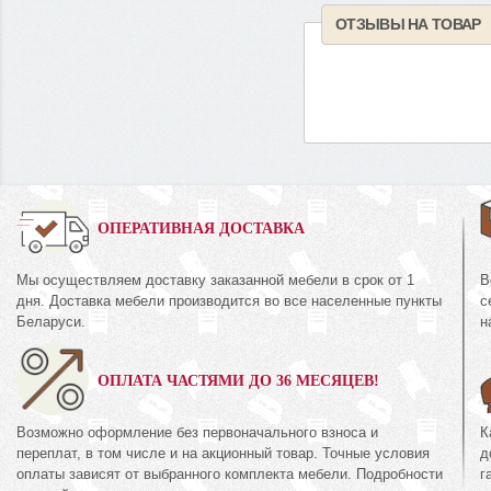
ОТЗЫВЫ НА ТОВАР
0%
ОПЕРАТИВНАЯ ДОСТАВКА
Мы осуществляем доставку заказанной мебели в срок от 1
В
Шкаф для одежды
дня. Доставка мебели производится во все населенные пункты
с
38.10-01
КМК 0644.8
Беларуси.
н
кция «Эстель Белый»
Коллекция «Риксо
ОПЛАТА ЧАСТЯМИ ДО 36 МЕСЯЦЕВ!
72
1 395
руб.
672
руб.
Возможно оформление без первоначального взноса и
К
переплат, в том числе и на акционный товар. Точные условия
д
оплаты зависят от выбранного комплекта мебели. Подробности
г