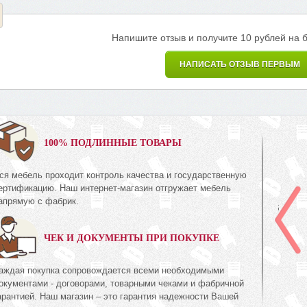
Напишите отзыв и получите 10 рублей на 
НАПИСАТЬ ОТЗЫВ ПЕРВЫМ
0%
100% ПОДЛИННЫЕ ТОВАРЫ
ся мебель проходит контроль качества и государственную
Комод 3Я
ертификацию. Наш интернет-магазин отгружает мебель
КМК 0738.10-02
апрямую с фабрик.
Коллекция «Эстель Дуб
с»
канзас»
ЧЕК И ДОКУМЕНТЫ ПРИ ПОКУПКЕ
1 395
474
руб.
474
аждая покупка сопровождается всеми необходимыми
окументами - договорами, товарными чеками и фабричной
арантией. Наш магазин – это гарантия надежности Вашей