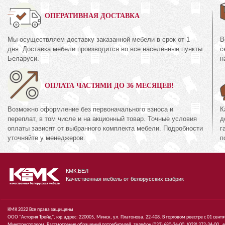
0%
ОПЕРАТИВНАЯ ДОСТАВКА
Мы осуществляем доставку заказанной мебели в срок от 1
В
Шкаф с витриной (
дня. Доставка мебели производится во все населенные пункты
с
38.10-01
КМК 0738.22-01
Беларуси.
н
кция «Эстель Белый»
Коллекция «Эсте
ОПЛАТА ЧАСТЯМИ ДО 36 МЕСЯЦЕВ!
72
511
руб.
672
руб.
51
Возможно оформление без первоначального взноса и
К
переплат, в том числе и на акционный товар. Точные условия
д
оплаты зависят от выбранного комплекта мебели. Подробности
г
уточняйте у менеджеров.
п
КМК.БЕЛ
Качественная мебель от белорусских фабрик
КМК 2022 Все права защищены
ООО "Астория Трейд", юр.адрес: 220005, Минск, ул. Платонова, 22-408. В торговом реестре с 01 сент
Мингорисполком. Рассмотрение обращений потребителей, телефон
(033)
680-34-00,
(029)
372-34-00 ,
e