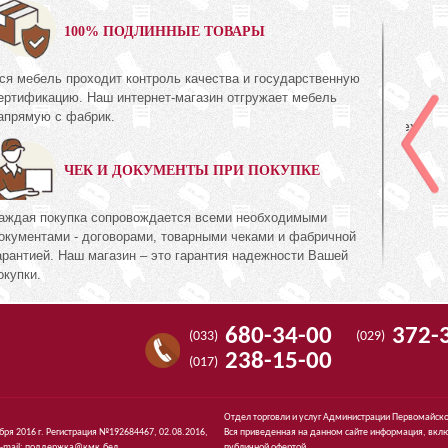
0%
100% ПОДЛИННЫЕ ТОВАРЫ
ся мебель проходит контроль качества и государственную
Полка
левый)
ертификацию. Наш интернет-магазин отгружает мебель
КМК 0435.3
апрямую с фабрик.
Коллекция «Амелия Орех
ль Белый»
экко»
ЧЕК И ДОКУМЕНТЫ ПРИ ПОКУПКЕ
1
537
руб.
537
аждая покупка сопровождается всеми необходимыми
окументами - договорами, товарными чеками и фабричной
арантией. Наш магазин – это гарантия надежности Вашей
окупки.
680-34-00
372-
(033)
(029)
238-15-00
(017)
Отдел торговли и услуг Администрации Первомайско
ября 2016 г. Регистрация №192684467, 02.08.2016,
Вся приведенная на данном сайте информация, вклю
-mail:
поддержка@кмк.бел
.
публичной офертой.