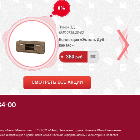
0%
Тумба 2Д
КМК 0738.25-02
Коллекция «Эстель Дуб
канзас»
380
руб.
380
СМОТРЕТЬ ВСЕ АКЦИИ
34-00
го района г.Минска: тел. +375(17)215-14-65, Начальник отдела: Жакович Юлия Николаевна.
чая информацию о ценах, носит исключительно информационный характер и не является