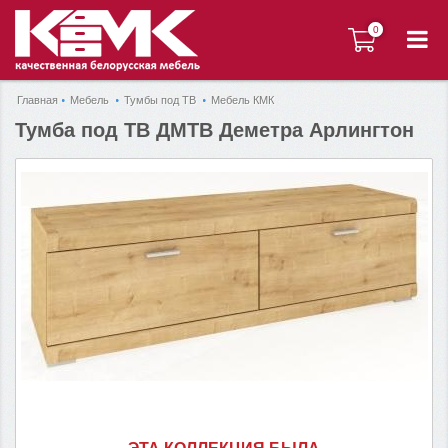
0
0
Главная
Мебель
Тумбы под ТВ
Мебель КМК
Тумба под ТВ ДМТВ Деметра Арлингтон