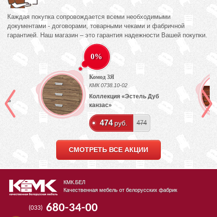
Каждая покупка сопровождается всеми необходимыми
документами - договорами, товарными чеками и фабричной
гарантией. Наш магазин – это гарантия надежности Вашей покупки.
0%
Комод 3Я
КМК 0738.10-02
Коллекция «Эстель Дуб
лый»
канзас»
474
руб.
474
СМОТРЕТЬ ВСЕ АКЦИИ
КМК.БЕЛ
Качественная мебель от белорусских фабрик
680-34-00
(033)