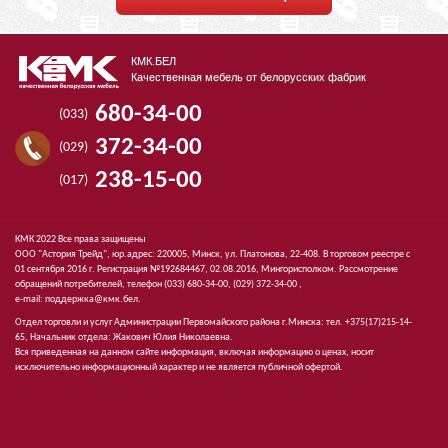
КМК.БЕЛ
Качественная мебель от белорусских фабрик
680-34-00
(033)
372-34-00
(029)
238-15-00
(017)
КМК 2022 Все права защищены
ООО "Астория Трейд", юр.адрес: 220005, Минск, ул. Платонова, 22-408. В торговом реестре с
01 сентября 2016 г. Регистрация №192684467, 02.08.2016, Мингорисполком. Рассмотрение
обращений потребителей, телефон
(033)
680-34-00,
(029)
372-34-00 ,
e-mail:
поддержка@кмк.бел
.
Отдел торговли и услуг Администрации Первомайского района г.Минска: тел. +375(17)215-14-
65, Начальник отдела: Жакович Юлия Николаевна.
Вся приведенная на данном сайте информация, включая информацию о ценах, носит
исключительно информационный характер и не является публичной офертой.