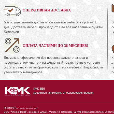
0%
ОПЕРАТИВНАЯ ДОСТАВКА
Мы осуществляем доставку заказанной мебели в срок от 1
В
Комод
дня. Доставка мебели производится во все населенные пункты
с
35.2
КМК 0738.10-01
Беларуси.
н
кция «Амелия Орех
Коллекция «Эсте
ОПЛАТА ЧАСТЯМИ ДО 36 МЕСЯЦЕВ!
672
руб.
6
94
руб.
894
Возможно оформление без первоначального взноса и
К
переплат, в том числе и на акционный товар. Точные условия
д
оплаты зависят от выбранного комплекта мебели. Подробности
г
уточняйте у менеджеров.
п
КМК.БЕЛ
Качественная мебель от белорусских фабрик
КМК 2022 Все права защищены
ООО "Астория Трейд", юр.адрес: 220005, Минск, ул. Платонова, 22-408. В торговом реестре с 01 сент