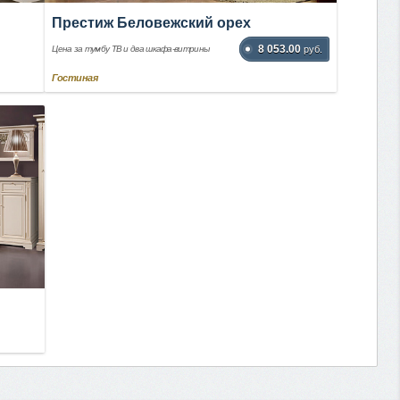
Престиж Беловежский орех
8 053.00
Цена за тумбу ТВ и два шкафа-витрины
руб.
Гостиная