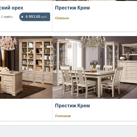
ский орех
Престиж Крем
6 993.00
и 2 тумбы
руб.
Спальня
Престиж Крем
Гостиная