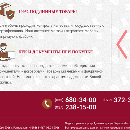
0%
100% ПОДЛИННЫЕ ТОВАРЫ
ся мебель проходит контроль качества и государственную
Шкаф для одежды
ертификацию. Наш интернет-магазин отгружает мебель
КМК 0644.8
апрямую с фабрик.
ль Белый»
Коллекция «Риксос»
ЧЕК И ДОКУМЕНТЫ ПРИ ПОКУПКЕ
1 395
72
руб.
1 395
аждая покупка сопровождается всеми необходимыми
окументами - договорами, товарными чеками и фабричной
арантией. Наш магазин – это гарантия надежности Вашей
окупки.
680-34-00
372-
(033)
(029)
238-15-00
(017)
Отдел торговли и услуг Администрации Первомайско
ября 2016 г. Регистрация №192684467, 02.08.2016,
Вся приведенная на данном сайте информация, вклю