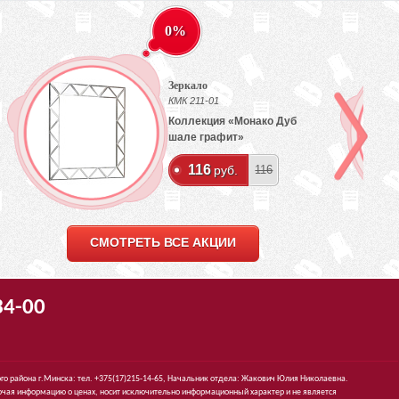
0%
Зеркало
КМК 211-01
Коллекция «Монако Дуб
шале графит»
116
руб.
116
СМОТРЕТЬ ВСЕ АКЦИИ
34-00
го района г.Минска: тел. +375(17)215-14-65, Начальник отдела: Жакович Юлия Николаевна.
чая информацию о ценах, носит исключительно информационный характер и не является