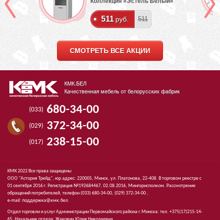
Коллекция «Эстель Белый»
511
руб.
511
СМОТРЕТЬ ВСЕ АКЦИИ
КМК.БЕЛ
Качественная мебель от белорусских фабрик
680-34-00
(033)
372-34-00
(029)
238-15-00
(017)
КМК 2022 Все права защищены
ООО "Астория Трейд", юр.адрес: 220005, Минск, ул. Платонова, 22-408. В торговом реестре с
01 сентября 2016 г. Регистрация №192684467, 02.08.2016, Мингорисполком. Рассмотрение
обращений потребителей, телефон
(033)
680-34-00,
(029)
372-34-00 ,
e-mail:
поддержка@кмк.бел
.
Отдел торговли и услуг Администрации Первомайского района г.Минска: тел. +375(17)215-14-
65, Начальник отдела: Жакович Юлия Николаевна.