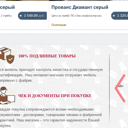
 серый
Прованс Диамант серый
1 540.00
1 325.
и 2 тумбы
руб.
Цена за тумбу ТВ и два шкафа-витрины
Гостиная
0%
100% ПОДЛИННЫЕ ТОВАРЫ
ся мебель проходит контроль качества и государственную
Шкаф с витриной (левый)
ертификацию. Наш интернет-магазин отгружает мебель
КМК 0738.22-01
апрямую с фабрик.
ь Дуб
Коллекция «Эстель Белый»
ЧЕК И ДОКУМЕНТЫ ПРИ ПОКУПКЕ
511
руб.
511
74
аждая покупка сопровождается всеми необходимыми
окументами - договорами, товарными чеками и фабричной
арантией. Наш магазин – это гарантия надежности Вашей
окупки.