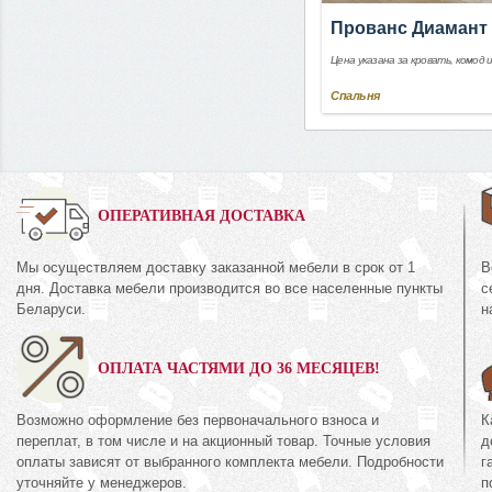
Прованс Диамант
Цена указана за кровать, комод 
Спальня
0%
ОПЕРАТИВНАЯ ДОСТАВКА
Мы осуществляем доставку заказанной мебели в срок от 1
В
Комод 3Я
дня. Доставка мебели производится во все населенные пункты
с
КМК 0738.10-02
38.10-01
Беларуси.
н
Коллекция «Эстел
кция «Эстель Белый»
канзас»
ОПЛАТА ЧАСТЯМИ ДО 36 МЕСЯЦЕВ!
72
руб.
672
474
руб.
4
Возможно оформление без первоначального взноса и
К
переплат, в том числе и на акционный товар. Точные условия
д
оплаты зависят от выбранного комплекта мебели. Подробности
г
уточняйте у менеджеров.
п