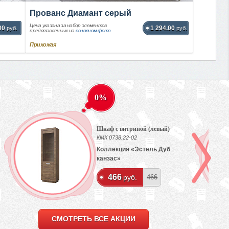
Прованс Диамант серый
Цена указана за набор элементов
00
1 294.00
руб.
руб.
представленных на
основном фото
Прихожая
0%
Шкаф с витриной (левый)
КМК 0738.22-02
Коллекция «Эстель Дуб
канзас»
466
руб.
466
СМОТРЕТЬ ВСЕ АКЦИИ