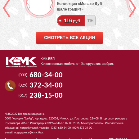
ех
Коллекция «Монако Дуб
шале графит»
116
руб.
116
СМОТРЕТЬ ВСЕ АКЦИИ
КМК.БЕЛ
Качественная мебель от белорусских фабрик
680-34-00
(033)
372-34-00
(029)
238-15-00
(017)
КМК 2022 Все права защищены
ООО "Астория Трейд", юр.адрес: 220005, Минск, ул. Платонова, 22-408. В торговом реестре с
01 сентября 2016 г. Регистрация №192684467, 02.08.2016, Мингорисполком. Рассмотрение
обращений потребителей, телефон
(033)
680-34-00,
(029)
372-34-00 ,
e-mail:
поддержка@кмк.бел
.