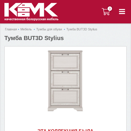
0
0
Главная
Мебель
Тумбы для обуви
Тумба BUT3D Stylius
Тумба BUT3D Stylius