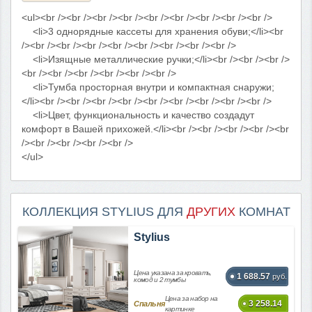
<ul><br /><br /><br /><br /><br /><br /><br /><br /><br />
<li>3 однорядные кассеты для хранения обуви;</li><br
/><br /><br /><br /><br /><br /><br /><br /><br />
<li>Изящные металлические ручки;</li><br /><br /><br />
<br /><br /><br /><br /><br /><br />
<li>Тумба просторная внутри и компактная снаружи;
</li><br /><br /><br /><br /><br /><br /><br /><br /><br />
<li>Цвет, функциональность и качество создадут
комфорт в Вашей прихожей.</li><br /><br /><br /><br /><br
/><br /><br /><br /><br />
</ul>
КОЛЛЕКЦИЯ STYLIUS ДЛЯ
ДРУГИХ
КОМНАТ
Stylius
Цена указана за кровать,
1 688.57
руб.
комод и 2 тумбы
Цена за набор на
3 258.14
Спальня
картинке