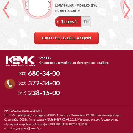
Коллекция «Монако Дуб
лый»
шале графит»
116
руб.
116
СМОТРЕТЬ ВСЕ АКЦИИ
КМК.БЕЛ
Качественная мебель от белорусских фабрик
680-34-00
(033)
372-34-00
(029)
238-15-00
(017)
КМК 2022 Все права защищены
ООО "Астория Трейд", юр.адрес: 220005, Минск, ул. Платонова, 22-408. В торговом реестре с
01 сентября 2016 г. Регистрация №192684467, 02.08.2016, Мингорисполком. Рассмотрение
обращений потребителей, телефон
(033)
680-34-00,
(029)
372-34-00 ,
e-mail:
поддержка@кмк.бел
.