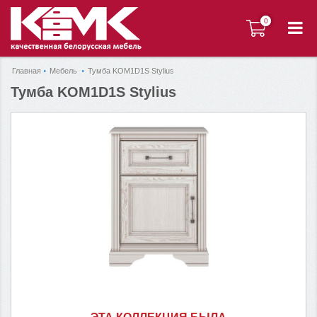
0
0
Главная
Мебель
Тумба KOM1D1S Stylius
Тумба KOM1D1S Stylius