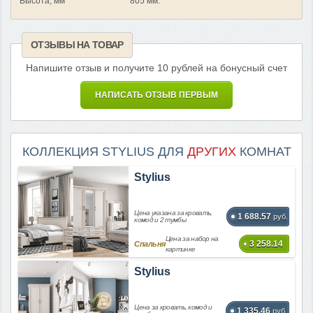
Высота, мм
805 мм.
ОТЗЫВЫ НА ТОВАР
Напишите отзыв и получите 10 рублей на бонусный счет
НАПИСАТЬ ОТЗЫВ ПЕРВЫМ
КОЛЛЕКЦИЯ STYLIUS ДЛЯ
ДРУГИХ
КОМНАТ
Stylius
Цена указана за кровать,
1 688.57
руб.
комод и 2 тумбы
Цена за набор на
3 258.14
Спальня
картинке
Stylius
Цена за кровать, комод и
1 335.46
руб.