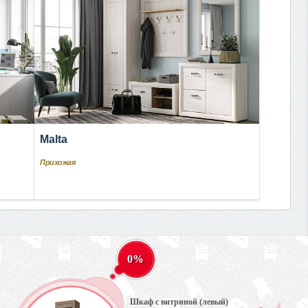
Malta
Прихожая
0%
Шкаф с витриной (левый)