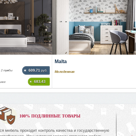
Malta
609.71
и 2 тумбы
руб.
Молодежная
683.43
инке
0%
100% ПОДЛИННЫЕ ТОВАРЫ
ся мебель проходит контроль качества и государственную
Зеркало