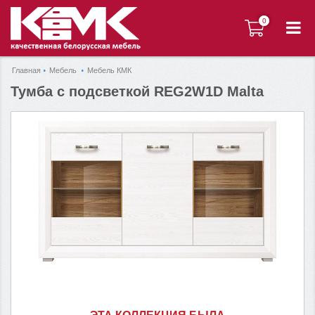
0
0
Главная
Мебель
Мебель КМК
Тумба с подсветкой REG2W1D Malta