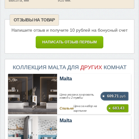
Высота, мм
910 мм.
ОТЗЫВЫ НА ТОВАР
Напишите отзыв и получите 10 рублей на бонусный счет
НАПИСАТЬ ОТЗЫВ ПЕРВЫМ
КОЛЛЕКЦИЯ MALTA ДЛЯ
ДРУГИХ
КОМНАТ
Malta
Цена указана за кровать,
609.71
руб.
комод и 2 тумбы
Цена за набор на
683.43
Спальня
картинке
Malta