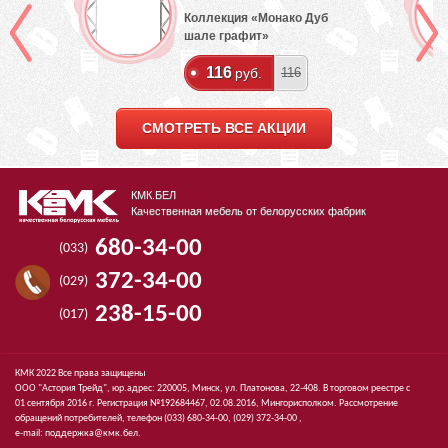
Коллекция «Монако Дуб
шале графит»
116
руб.
116
СМОТРЕТЬ ВСЕ АКЦИИ
КМК.БЕЛ
Качественная мебель от белорусских фабрик
680-34-00
(033)
372-34-00
(029)
238-15-00
(017)
КМК 2022 Все права защищены
ООО "Астория Трейд", юр.адрес: 220005, Минск, ул. Платонова, 22-408. В торговом реестре с
01 сентября 2016 г. Регистрация №192684467, 02.08.2016, Мингорисполком. Рассмотрение
обращений потребителей, телефон
(033)
680-34-00,
(029)
372-34-00 ,
e-mail:
поддержка@кмк.бел
.