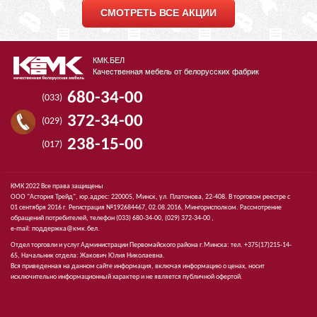
СМОТРЕТЬ ВСЕ АКЦИИ
КМК.БЕЛ
Качественная мебель от белорусских фабрик
680-34-00
(033)
372-34-00
(029)
238-15-00
(017)
КМК 2022 Все права защищены
ООО "Астория Трейд", юр.адрес: 220005, Минск, ул. Платонова, 22-408. В торговом реестре с
01 сентября 2016 г. Регистрация №192684467, 02.08.2016, Мингорисполком. Рассмотрение
обращений потребителей, телефон
(033)
680-34-00,
(029)
372-34-00 ,
e-mail:
поддержка@кмк.бел
.
Отдел торговли и услуг Администрации Первомайского района г.Минска: тел. +375(17)215-14-
65, Начальник отдела: Жакович Юлия Николаевна.
Вся приведенная на данном сайте информация, включая информацию о ценах, носит
исключительно информационный характер и не является публичной офертой.