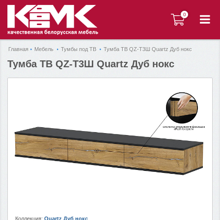
0
0
Главная
Мебель
Тумбы под ТВ
Тумба ТВ QZ-Т3Ш Quartz Дуб нокс
Тумба ТВ QZ-Т3Ш Quartz Дуб нокс
Коллекция:
Quartz Дуб нокс