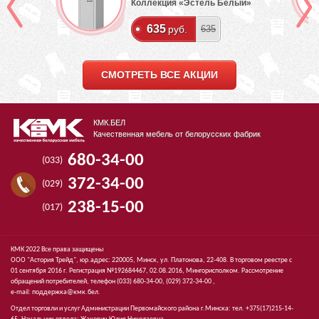
Коллекция «Эстель Белый»
635
руб.
635
СМОТРЕТЬ ВСЕ АКЦИИ
КМК.БЕЛ
Качественная мебель от белорусских фабрик
680-34-00
(033)
372-34-00
(029)
238-15-00
(017)
КМК 2022 Все права защищены
ООО "Астория Трейд", юр.адрес: 220005, Минск, ул. Платонова, 22-408. В торговом реестре с
01 сентября 2016 г. Регистрация №192684467, 02.08.2016, Мингорисполком. Рассмотрение
обращений потребителей, телефон
(033)
680-34-00,
(029)
372-34-00 ,
e-mail:
поддержка@кмк.бел
.
Отдел торговли и услуг Администрации Первомайского района г.Минска: тел. +375(17)215-14-