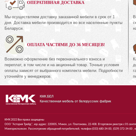
0%
ОПЕРАТИВНАЯ ДОСТАВКА
Мы осуществляем доставку заказанной мебели в срок от 1
В
Комод
дня. Доставка мебели производится во все населенные пункты
с
КМК 0435.2
44.1
Беларуси.
н
Коллекция «Амел
кция «Риксос»
экко»
ОПЛАТА ЧАСТЯМИ ДО 36 МЕСЯЦЕВ!
60
руб.
360
894
руб.
8
Возможно оформление без первоначального взноса и
К
переплат, в том числе и на акционный товар. Точные условия
д
оплаты зависят от выбранного комплекта мебели. Подробности
г
уточняйте у менеджеров.
п
КМК.БЕЛ
Качественная мебель от белорусских фабрик
КМК 2022 Все права защищены
ООО "Астория Трейд", юр.адрес: 220005, Минск, ул. Платонова, 22-408. В торговом реестре с 01 сент
Мингорисполком. Рассмотрение обращений потребителей, телефон
(033)
680-34-00,
(029)
372-34-00 ,
e