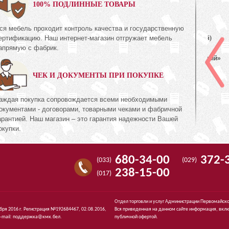
0%
100% ПОДЛИННЫЕ ТОВАРЫ
ся мебель проходит контроль качества и государственную
Шкаф с витриной (правый)
ертификацию. Наш интернет-магазин отгружает мебель
КМК 0738.23-01
апрямую с фабрик.
ия Орех
Коллекция «Эстель Белый»
ЧЕК И ДОКУМЕНТЫ ПРИ ПОКУПКЕ
511
руб.
511
94
аждая покупка сопровождается всеми необходимыми
окументами - договорами, товарными чеками и фабричной
арантией. Наш магазин – это гарантия надежности Вашей
окупки.
680-34-00
372-
(033)
(029)
238-15-00
(017)
Отдел торговли и услуг Администрации Первомайско
ября 2016 г. Регистрация №192684467, 02.08.2016,
Вся приведенная на данном сайте информация, вклю
-mail:
поддержка@кмк.бел
.
публичной офертой.