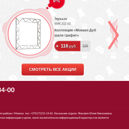
0%
Зеркало
КМК 211-01
Коллекция «Монако Дуб
шале графит»
116
руб.
116
СМОТРЕТЬ ВСЕ АКЦИИ
34-00
го района г.Минска: тел. +375(17)215-14-65, Начальник отдела: Жакович Юлия Николаевна.
чая информацию о ценах, носит исключительно информационный характер и не является