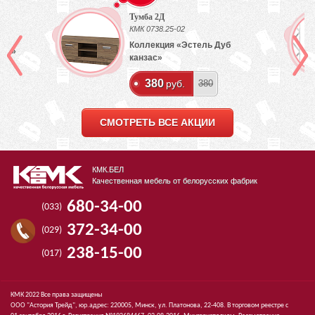
Тумба 2Д
КМК 0738.25-02
Коллекция «Эстель Дуб
лый»
канзас»
380
руб.
380
СМОТРЕТЬ ВСЕ АКЦИИ
КМК.БЕЛ
Качественная мебель от белорусских фабрик
680-34-00
(033)
372-34-00
(029)
238-15-00
(017)
КМК 2022 Все права защищены
ООО "Астория Трейд", юр.адрес: 220005, Минск, ул. Платонова, 22-408. В торговом реестре с