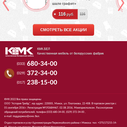
лый»
шале графит»
116
руб.
116
СМОТРЕТЬ ВСЕ АКЦИИ
КМК.БЕЛ
Качественная мебель от белорусских фабрик
680-34-00
(033)
372-34-00
(029)
238-15-00
(017)
КМК 2022 Все права защищены
ООО "Астория Трейд", юр.адрес: 220005, Минск, ул. Платонова, 22-408. В торговом реестре с
01 сентября 2016 г. Регистрация №192684467, 02.08.2016, Мингорисполком. Рассмотрение
обращений потребителей, телефон
(033)
680-34-00,
(029)
372-34-00 ,
e-mail:
поддержка@кмк.бел
.
Отдел торговли и услуг Администрации Первомайского района г.Минска: тел. +375(17)215-14-