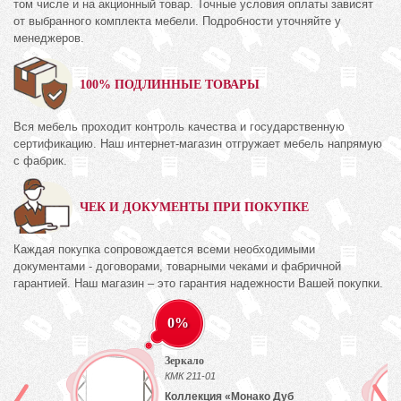
том числе и на акционный товар. Точные условия оплаты зависят
от выбранного комплекта мебели. Подробности уточняйте у
менеджеров.
100% ПОДЛИННЫЕ ТОВАРЫ
Вся мебель проходит контроль качества и государственную
сертификацию. Наш интернет-магазин отгружает мебель напрямую
с фабрик.
ЧЕК И ДОКУМЕНТЫ ПРИ ПОКУПКЕ
Каждая покупка сопровождается всеми необходимыми
документами - договорами, товарными чеками и фабричной
гарантией. Наш магазин – это гарантия надежности Вашей покупки.
0%
Зеркало
)
КМК 211-01
Коллекция «Монако Дуб