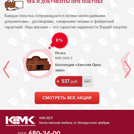
ЧЕК И ДОКУМЕНТЫ ПРИ ПОКУПКЕ
Каждая покупка сопровождается всеми необходимыми
документами - договорами, товарными чеками и фабричной
гарантией. Наш магазин – это гарантия надежности Вашей покупки.
0%
Полка
КМК 0435.3
Коллекция «Амелия Орех
лый»
экко»
537
руб.
537
СМОТРЕТЬ ВСЕ АКЦИИ
КМК.БЕЛ
Качественная мебель от белорусских фабрик
680-34-00
(033)