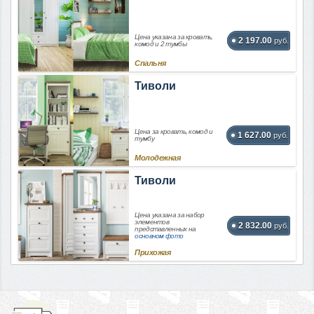
Цена указана за кровать,
2 197.00
руб.
комод и 2 тумбы
Спальня
Тиволи
Цена за кровать, комод и
1 627.00
руб.
тумбу
Молодежная
Тиволи
Цена указана за набор
элементов
2 832.00
руб.
представленных на
основном фото
Прихожая