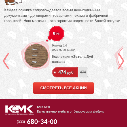
Каждая покупка сопровождается всеми необходимыми
документами - договорами, товарными чеками и фабричной
гарантией. Наш магазин – это гарантия надежности Вашей покупки.
0%
Комод 3Я
КМК 0738.10-02
Коллекция «Эстель Дуб
лый»
канзас»
474
руб.
474
СМОТРЕТЬ ВСЕ АКЦИИ
КМК.БЕЛ
Качественная мебель от белорусских фабрик
680-34-00
(033)