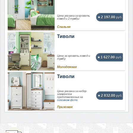
Цена указана за кровать,
2 197.00
руб.
комод и 2 тумбы
Спальня
Тиволи
Цена за кровать, комод и
1 627.00
руб.
тумбу
Молодежная
Тиволи
Цена указана за набор
элементов
2 832.00
руб.
представленных на
основном фото
Прихожая