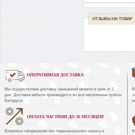
ОТЗЫВЫ НА ТОВАР
0%
ОПЕРАТИВНАЯ ДОСТАВКА
Мы осуществляем доставку заказанной мебели в срок от 1
В
Шкаф для одежды
дня. Доставка мебели производится во все населенные пункты
с
38.10-01
КМК 0644.8
Беларуси.
н
кция «Эстель Белый»
Коллекция «Риксо
ОПЛАТА ЧАСТЯМИ ДО 36 МЕСЯЦЕВ!
72
1 395
руб.
672
руб.
Возможно оформление без первоначального взноса и
К