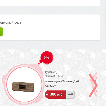
бонусный счет
0%
Тумба 2Д
КМК 0738.25-02
Коллекция «Эстель Дуб
канзас»
380
руб.
380