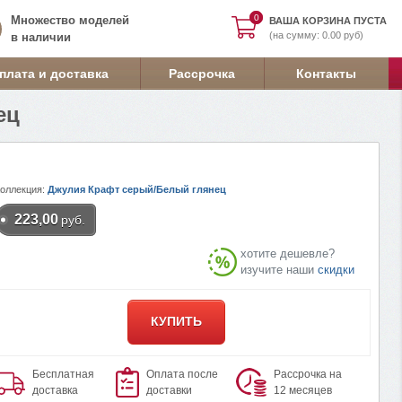
0
0
Множество моделей
ВАША КОРЗИНА ПУСТА
(на сумму: 0.00 руб)
в наличии
плата и доставка
Рассрочка
Контакты
ец
Коллекция:
Джулия Крафт серый/Белый глянец
223,00
руб.
хотите дешевле?
изучите наши
скидки
КУПИТЬ
Бесплатная
Оплата после
Рассрочка на
доставка
доставки
12 месяцев