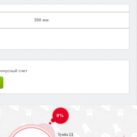
388 мм.
бонусный счет
0%
Тумба 2Д