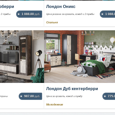
рберри
Лондон Оникс
1 088.00
1 088.
и 2 тумбы
руб.
Цена указана за кровать, комод и 2 тумбы
Спальня
Лондон Дуб кентерберри
987.00
775.
итрины
руб.
Цена за кровать, комод и тумбу
Молодежная