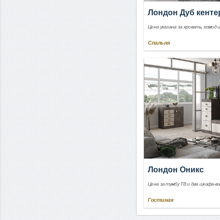
Лондон Дуб кенте
Цена указана за кровать, комод 
Спальня
Лондон Оникс
Цена за тумбу ТВ и два шкафа-в
Гостиная