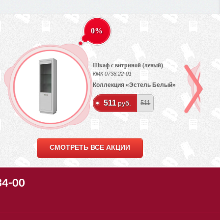
0%
Шкаф с витриной (левый)
КМК 0738.22-01
Коллекция «Эстель Белый»
511
руб.
511
СМОТРЕТЬ ВСЕ АКЦИИ
34-00