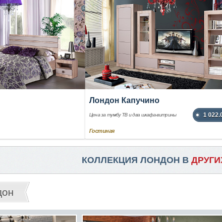
Лондон Капучино
1 022.
Цена за тумбу ТВ и два шкафа-витрины
Гостиная
КОЛЛЕКЦИЯ ЛОНДОН В
ДРУГИ
дон