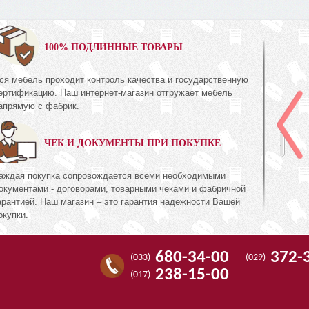
0%
100% ПОДЛИННЫЕ ТОВАРЫ
ся мебель проходит контроль качества и государственную
Шкаф для одежды
ертификацию. Наш интернет-магазин отгружает мебель
КМК 0644.8
апрямую с фабрик.
ия Орех
Коллекция «Риксос»
ЧЕК И ДОКУМЕНТЫ ПРИ ПОКУПКЕ
1 395
руб.
1 395
94
аждая покупка сопровождается всеми необходимыми
окументами - договорами, товарными чеками и фабричной
арантией. Наш магазин – это гарантия надежности Вашей
окупки.
680-34-00
372-
(033)
(029)
238-15-00
(017)