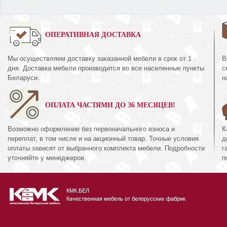
0%
ОПЕРАТИВНАЯ ДОСТАВКА
Мы осуществляем доставку заказанной мебели в срок от 1
В
Комод
дня. Доставка мебели производится во все населенные пункты
с
КМК 0435.2
44.16
Беларуси.
н
Коллекция «Амел
кция «Риксос»
экко»
ОПЛАТА ЧАСТЯМИ ДО 36 МЕСЯЦЕВ!
71
руб.
371
894
руб.
8
Возможно оформление без первоначального взноса и
К
переплат, в том числе и на акционный товар. Точные условия
д
оплаты зависят от выбранного комплекта мебели. Подробности
г
уточняйте у менеджеров.
п
КМК.БЕЛ
Качественная мебель от белорусских фабрик