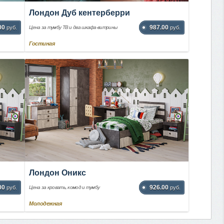
Лондон Дуб кентерберри
00
987.00
руб.
Цена за тумбу ТВ и два шкафа-витрины
руб.
Гостиная
Лондон Оникс
00
926.00
руб.
Цена за кровать, комод и тумбу
руб.
Молодежная