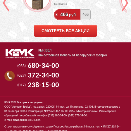
канзас»
466
руб.
466
СМОТРЕТЬ ВСЕ АКЦИИ
КМК.БЕЛ
Качественная мебель от белорусских фабрик
680-34-00
(033)
372-34-00
(029)
238-15-00
(017)
КМК 2022 Все права защищены
ООО "Астория Трейд", юр.адрес: 220005, Минск, ул. Платонова, 22-408. В торговом реестре с
01 сентября 2016 г. Регистрация №192684467, 02.08.2016, Мингорисполком. Рассмотрение
обращений потребителей, телефон
(033)
680-34-00,
(029)
372-34-00 ,
e-mail:
поддержка@кмк.бел
.
Отдел торговли и услуг Администрации Первомайского района г.Минска: тел. +375(17)215-14-