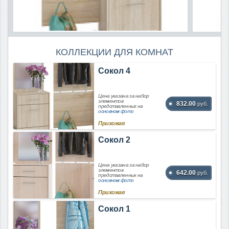
КОЛЛЕКЦИИ ДЛЯ КОМНАТ
Сокол 4
Цена указана за набор
элементов
832.00
руб.
представленных на
основном фото
Прихожая
Сокол 2
Цена указана за набор
элементов
642.00
руб.
представленных на
основном фото
Прихожая
Сокол 1