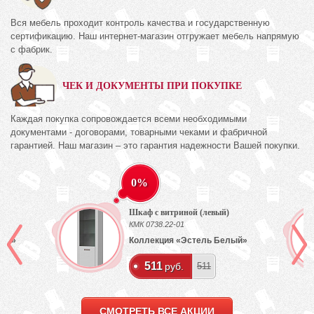
Вся мебель проходит контроль качества и государственную
сертификацию. Наш интернет-магазин отгружает мебель напрямую
с фабрик.
ЧЕК И ДОКУМЕНТЫ ПРИ ПОКУПКЕ
Каждая покупка сопровождается всеми необходимыми
документами - договорами, товарными чеками и фабричной
гарантией. Наш магазин – это гарантия надежности Вашей покупки.
0%
Шкаф с витриной (левый)
КМК 0738.22-01
лый»
Коллекция «Эстель Белый»
511
руб.
511
СМОТРЕТЬ ВСЕ АКЦИИ