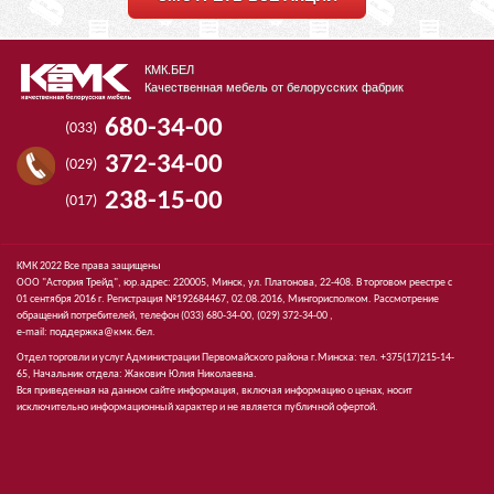
КМК.БЕЛ
Качественная мебель от белорусских фабрик
680-34-00
(033)
372-34-00
(029)
238-15-00
(017)
КМК 2022 Все права защищены
ООО "Астория Трейд", юр.адрес: 220005, Минск, ул. Платонова, 22-408. В торговом реестре с
01 сентября 2016 г. Регистрация №192684467, 02.08.2016, Мингорисполком. Рассмотрение
обращений потребителей, телефон
(033)
680-34-00,
(029)
372-34-00 ,
e-mail:
поддержка@кмк.бел
.
Отдел торговли и услуг Администрации Первомайского района г.Минска: тел. +375(17)215-14-
65, Начальник отдела: Жакович Юлия Николаевна.
Вся приведенная на данном сайте информация, включая информацию о ценах, носит
исключительно информационный характер и не является публичной офертой.