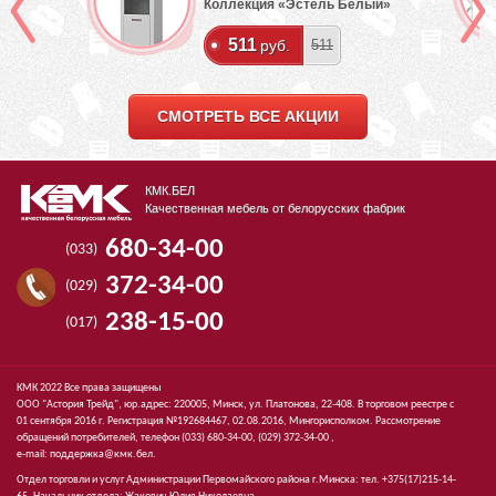
Коллекция «Эстель Белый»
511
руб.
511
СМОТРЕТЬ ВСЕ АКЦИИ
КМК.БЕЛ
Качественная мебель от белорусских фабрик
680-34-00
(033)
372-34-00
(029)
238-15-00
(017)
КМК 2022 Все права защищены
ООО "Астория Трейд", юр.адрес: 220005, Минск, ул. Платонова, 22-408. В торговом реестре с
01 сентября 2016 г. Регистрация №192684467, 02.08.2016, Мингорисполком. Рассмотрение
обращений потребителей, телефон
(033)
680-34-00,
(029)
372-34-00 ,
e-mail:
поддержка@кмк.бел
.
Отдел торговли и услуг Администрации Первомайского района г.Минска: тел. +375(17)215-14-