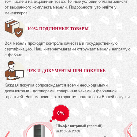
том числе и на акционный товар. Точные условия оплаты зависят
от выбранного комплекта мебели. Подробности уточняйте у
менеджеров.
100% ПОДЛИННЫЕ ТОВАРЫ
Вся мебель проходит контроль качества и государственную
сертификацию. Наш интернет-магазин отгружает мебель напрямую
с фабрик.
ЧЕК И ДОКУМЕНТЫ ПРИ ПОКУПКЕ
Каждая покупка сопровождается всеми необходимыми
документами - договорами, товарными чеками и фабричной
гарантией. Наш магазин – это гарантия надежности Вашей покупки.
0%
Шкаф с витриной (правый)
КМК 0738.23-01
ех