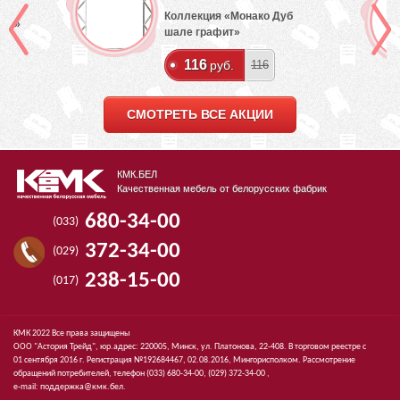
Коллекция «Монако Дуб
лый»
шале графит»
116
руб.
116
СМОТРЕТЬ ВСЕ АКЦИИ
КМК.БЕЛ
Качественная мебель от белорусских фабрик
680-34-00
(033)
372-34-00
(029)
238-15-00
(017)
КМК 2022 Все права защищены
ООО "Астория Трейд", юр.адрес: 220005, Минск, ул. Платонова, 22-408. В торговом реестре с
01 сентября 2016 г. Регистрация №192684467, 02.08.2016, Мингорисполком. Рассмотрение
обращений потребителей, телефон
(033)
680-34-00,
(029)
372-34-00 ,
e-mail:
поддержка@кмк.бел
.