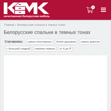
0
0
Главная
Белорусские спальни в темных тонах
Белорусские спальни в темных тонах
Сортировка:
самые популярные
более дешевые
самые дорогие
с большей скидкой
новинки первые
от А до Я