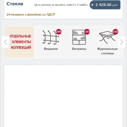
Стенли
2 428.00
Цена указана за кровать, комод и 2 тумбы
руб.
14
товаров с фасадами из ЛДСП
295
1492
245
ОТДЕЛЬНЫЕ
ЭЛЕМЕНТЫ
КОЛЛЕКЦИЙ
Вешалки
Витрины
Журнальные
столики