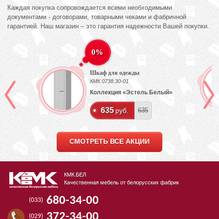
Каждая покупка сопровождается всеми необходимыми
документами - договорами, товарными чеками и фабричной
гарантией. Наш магазин – это гарантия надежности Вашей покупки.
0%
Шкаф для одежды
КМК 0738.30-01
ех
Коллекция «Эстель Белый»
635
руб.
635
СМОТРЕТЬ ВСЕ АКЦИИ
КМК.БЕЛ
Качественная мебель от белорусских фабрик
680-34-00
(033)
372-34-00
(029)