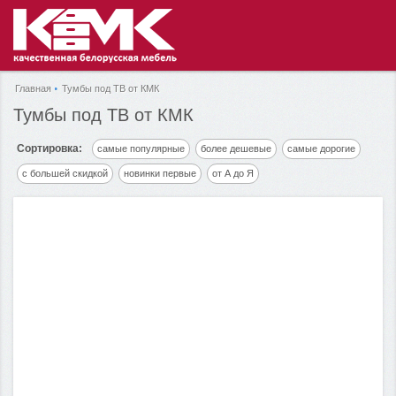
Главная
Тумбы под ТВ от КМК
Тумбы под ТВ от КМК
Сортировка:
самые популярные
более дешевые
самые дорогие
с большей скидкой
новинки первые
от А до Я